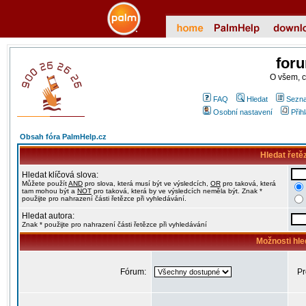
for
O všem, 
FAQ
Hledat
Sezna
Osobní nastavení
Přih
Obsah fóra PalmHelp.cz
Hledat řetě
Hledat klíčová slova:
Můžete použít
AND
pro slova, která musí být ve výsledcích,
OR
pro taková, která
tam mohou být a
NOT
pro taková, která by ve výsledcích neměla být. Znak *
použijte pro nahrazení části řetězce při vyhledávání.
Hledat autora:
Znak * použijte pro nahrazení části řetězce při vyhledávání
Možnosti hle
Fórum:
Pr