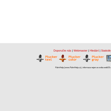
Doporučte nás
|
Webmaster
|
Hledání
|
Statistik
PalmHelp (www.PalmHelp.cz), informace nejen ze světa webOS a 