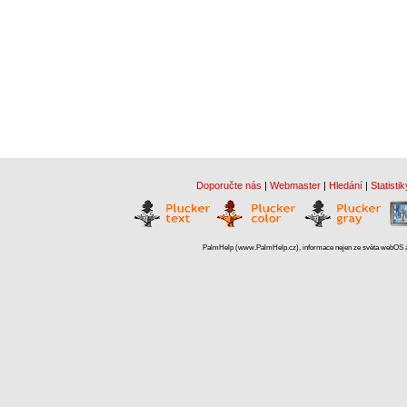
Doporučte nás
|
Webmaster
|
Hledání
|
Statistik
PalmHelp (www.PalmHelp.cz), informace nejen ze světa webOS a 