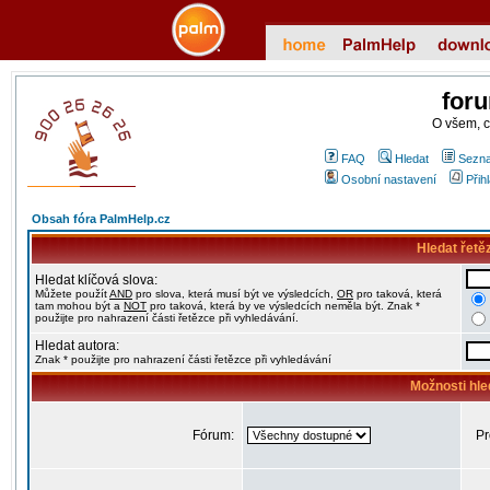
for
O všem, 
FAQ
Hledat
Sezna
Osobní nastavení
Přih
Obsah fóra PalmHelp.cz
Hledat řetě
Hledat klíčová slova:
Můžete použít
AND
pro slova, která musí být ve výsledcích,
OR
pro taková, která
tam mohou být a
NOT
pro taková, která by ve výsledcích neměla být. Znak *
použijte pro nahrazení části řetězce při vyhledávání.
Hledat autora:
Znak * použijte pro nahrazení části řetězce při vyhledávání
Možnosti hle
Fórum:
Pr