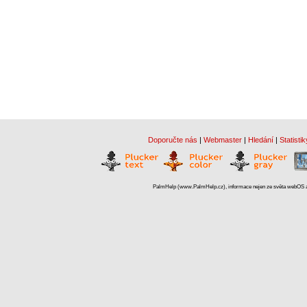
Doporučte nás
|
Webmaster
|
Hledání
|
Statistik
PalmHelp (www.PalmHelp.cz), informace nejen ze světa webOS a 