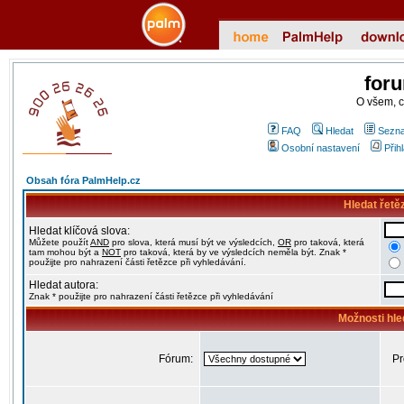
for
O všem, 
FAQ
Hledat
Sezna
Osobní nastavení
Přih
Obsah fóra PalmHelp.cz
Hledat řetě
Hledat klíčová slova:
Můžete použít
AND
pro slova, která musí být ve výsledcích,
OR
pro taková, která
tam mohou být a
NOT
pro taková, která by ve výsledcích neměla být. Znak *
použijte pro nahrazení části řetězce při vyhledávání.
Hledat autora:
Znak * použijte pro nahrazení části řetězce při vyhledávání
Možnosti hle
Fórum:
Pr