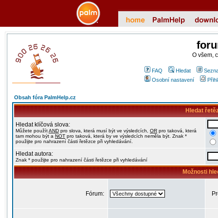
for
O všem, 
FAQ
Hledat
Sezna
Osobní nastavení
Přih
Obsah fóra PalmHelp.cz
Hledat řetě
Hledat klíčová slova:
Můžete použít
AND
pro slova, která musí být ve výsledcích,
OR
pro taková, která
tam mohou být a
NOT
pro taková, která by ve výsledcích neměla být. Znak *
použijte pro nahrazení části řetězce při vyhledávání.
Hledat autora:
Znak * použijte pro nahrazení části řetězce při vyhledávání
Možnosti hle
Fórum:
Pr