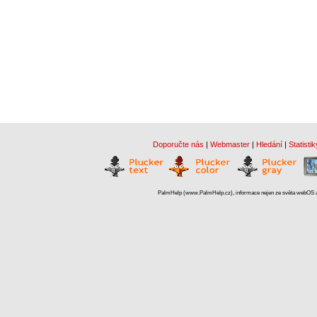
Doporučte nás
|
Webmaster
|
Hledání
|
Statistik
PalmHelp (www.PalmHelp.cz), informace nejen ze světa webOS a 