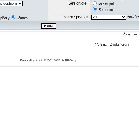
Setřídit dle:
Vzestupně
Sestupně
Zobraz prvních
znaků z
spěvky
Témata
Časy uvád
Přejít na:
phpBB
Powered by
© 2001, 2005 phpBB Group