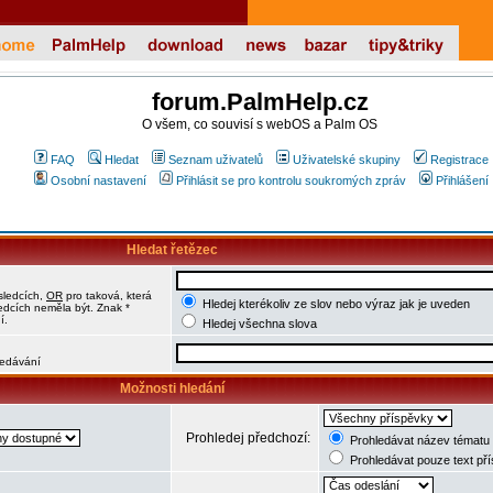
forum.PalmHelp.cz
O všem, co souvisí s webOS a Palm OS
FAQ
Hledat
Seznam uživatelů
Uživatelské skupiny
Registrace
Osobní nastavení
Přihlásit se pro kontrolu soukromých zpráv
Přihlášení
Hledat řetězec
sledcích,
OR
pro taková, která
Hledej kterékoliv ze slov nebo výraz jak je uveden
ledcích neměla být. Znak *
í.
Hledej všechna slova
hledávání
Možnosti hledání
Prohledej předchozí:
Prohledávat název tématu 
Prohledávat pouze text př