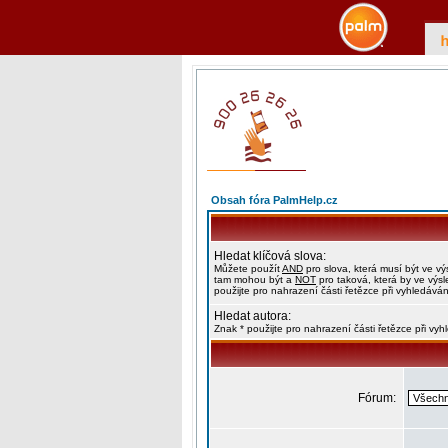
Obsah fóra PalmHelp.cz
Hledat klíčová slova:
Můžete použít
AND
pro slova, která musí být ve vý
tam mohou být a
NOT
pro taková, která by ve výs
použijte pro nahrazení části řetězce při vyhledáván
Hledat autora:
Znak * použijte pro nahrazení části řetězce při vy
Fórum: