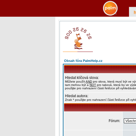
Obsah fóra PalmHelp.cz
Hledat klíčová slova:
Můžete použít
AND
pro slova, která musí být ve vý
tam mohou být a
NOT
pro taková, která by ve výs
použijte pro nahrazení části řetězce při vyhledáván
Hledat autora:
Znak * použijte pro nahrazení části řetězce při vy
Fórum: