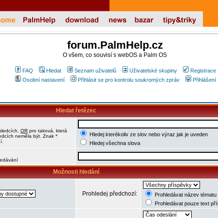
forum.PalmHelp.cz
O všem, co souvisí s webOS a Palm OS
FAQ
Hledat
Seznam uživatelů
Uživatelské skupiny
Registrace
Osobní nastavení
Přihlásit se pro kontrolu soukromých zpráv
Přihlášení
Hledat řetězec
sledcích,
OR
pro taková, která
Hledej kterékoliv ze slov nebo výraz jak je uveden
ledcích neměla být. Znak *
í.
Hledej všechna slova
hledávání
Možnosti hledání
Prohledej předchozí:
Prohledávat název tématu 
Prohledávat pouze text př