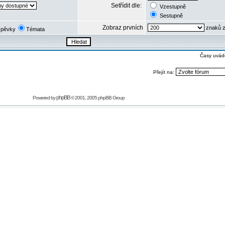
Setřídit dle:
Vzestupně
Sestupně
Zobraz prvních
znaků z
spěvky
Témata
Časy uvád
Přejít na:
phpBB
Powered by
© 2001, 2005 phpBB Group