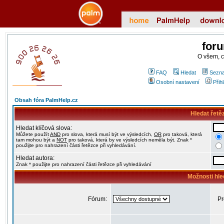
for
O všem, 
FAQ
Hledat
Sezna
Osobní nastavení
Přih
Obsah fóra PalmHelp.cz
Hledat řetě
Hledat klíčová slova:
Můžete použít
AND
pro slova, která musí být ve výsledcích,
OR
pro taková, která
tam mohou být a
NOT
pro taková, která by ve výsledcích neměla být. Znak *
použijte pro nahrazení části řetězce při vyhledávání.
Hledat autora:
Znak * použijte pro nahrazení části řetězce při vyhledávání
Možnosti hle
Fórum:
Pr