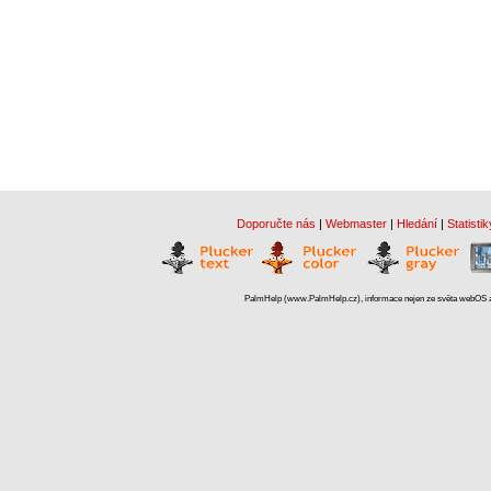
Doporučte nás
|
Webmaster
|
Hledání
|
Statistik
PalmHelp (www.PalmHelp.cz), informace nejen ze světa webOS a 