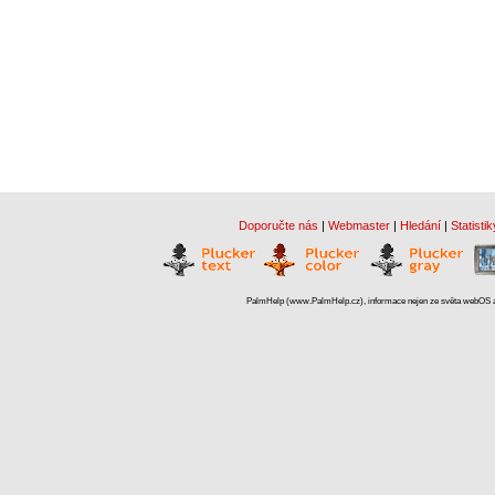
Doporučte nás
|
Webmaster
|
Hledání
|
Statistik
PalmHelp (www.PalmHelp.cz), informace nejen ze světa webOS a 