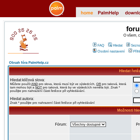
for
O všem, 
FAQ
Hledat
Sezna
Osobní nastavení
Přih
Obsah fóra PalmHelp.cz
Hledat řetě
Hledat klíčová slova:
Můžete použít
AND
pro slova, která musí být ve výsledcích,
OR
pro taková, která
tam mohou být a
NOT
pro taková, která by ve výsledcích neměla být. Znak *
použijte pro nahrazení části řetězce při vyhledávání.
Hledat autora:
Znak * použijte pro nahrazení části řetězce při vyhledávání
Možnosti hle
Fórum:
Pr