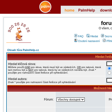
for
O všem, 
FAQ
Hledat
Sezna
Osobní nastavení
Přih
Obsah fóra PalmHelp.cz
Hledat řetě
Hledat klíčová slova:
Můžete použít
AND
pro slova, která musí být ve výsledcích,
OR
pro taková, která
tam mohou být a
NOT
pro taková, která by ve výsledcích neměla být. Znak *
použijte pro nahrazení části řetězce při vyhledávání.
Hledat autora:
Znak * použijte pro nahrazení části řetězce při vyhledávání
Možnosti hle
Fórum:
Pr