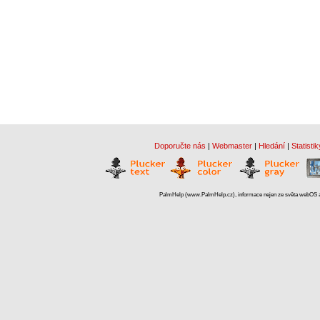
Doporučte nás
|
Webmaster
|
Hledání
|
Statistik
PalmHelp (www.PalmHelp.cz), informace nejen ze světa webOS a 