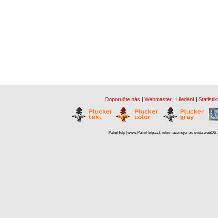
Doporučte nás
|
Webmaster
|
Hledání
|
Statistik
PalmHelp (www.PalmHelp.cz), informace nejen ze světa webOS a 