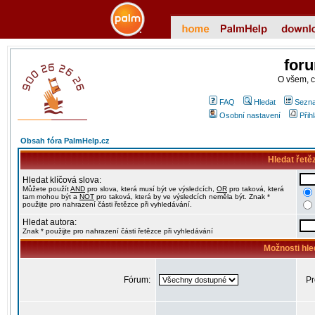
for
O všem, 
FAQ
Hledat
Sezna
Osobní nastavení
Přih
Obsah fóra PalmHelp.cz
Hledat řetě
Hledat klíčová slova:
Můžete použít
AND
pro slova, která musí být ve výsledcích,
OR
pro taková, která
tam mohou být a
NOT
pro taková, která by ve výsledcích neměla být. Znak *
použijte pro nahrazení části řetězce při vyhledávání.
Hledat autora:
Znak * použijte pro nahrazení části řetězce při vyhledávání
Možnosti hle
Fórum:
Pr