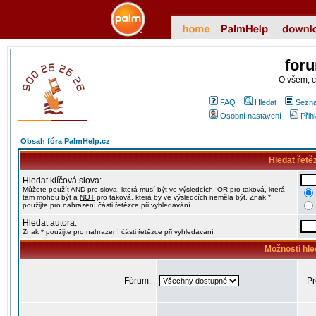
for
O všem, 
FAQ
Hledat
Sezna
Osobní nastavení
Přih
Obsah fóra PalmHelp.cz
Hledat řetě
Hledat klíčová slova:
Můžete použít
AND
pro slova, která musí být ve výsledcích,
OR
pro taková, která
tam mohou být a
NOT
pro taková, která by ve výsledcích neměla být. Znak *
použijte pro nahrazení části řetězce při vyhledávání.
Hledat autora:
Znak * použijte pro nahrazení části řetězce při vyhledávání
Možnosti hle
Fórum:
Pr