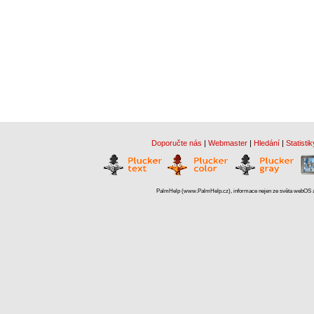
Doporučte nás
|
Webmaster
|
Hledání
|
Statistik
PalmHelp (www.PalmHelp.cz), informace nejen ze světa webOS a 