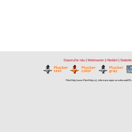
Doporučte nás
|
Webmaster
|
Hledání
|
Statistik
PalmHelp (www.PalmHelp.cz), informace nejen ze světa webOS a 