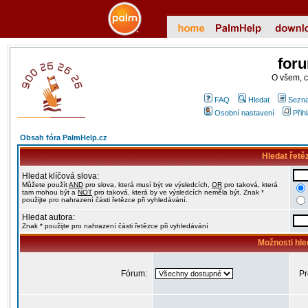
for
O všem, 
FAQ
Hledat
Sezna
Osobní nastavení
Přih
Obsah fóra PalmHelp.cz
Hledat řetě
Hledat klíčová slova:
Můžete použít
AND
pro slova, která musí být ve výsledcích,
OR
pro taková, která
tam mohou být a
NOT
pro taková, která by ve výsledcích neměla být. Znak *
použijte pro nahrazení části řetězce při vyhledávání.
Hledat autora:
Znak * použijte pro nahrazení části řetězce při vyhledávání
Možnosti hle
Fórum:
Pr