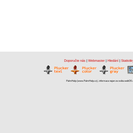
Doporučte nás
|
Webmaster
|
Hledání
|
Statistik
PalmHelp (www.PalmHelp.cz), informace nejen ze světa webOS a 