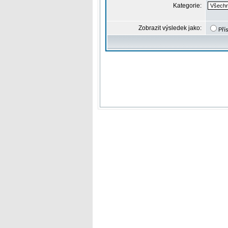
Kategorie:
Zobrazit výsledek jako:
Pří