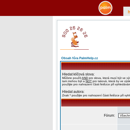
Obsah fóra PalmHelp.cz
Hledat klíčová slova:
Můžete použít
AND
pro slova, která musí být ve vý
tam mohou být a
NOT
pro taková, která by ve výs
použijte pro nahrazení části řetězce při vyhledáván
Hledat autora:
Znak * použijte pro nahrazení části řetězce při vy
Fórum: