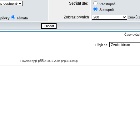
Setřídit dle:
Vzestupně
Sestupně
Zobraz prvních
znaků z
spěvky
Témata
Časy uvád
Přejít na:
phpBB
Powered by
© 2001, 2005 phpBB Group