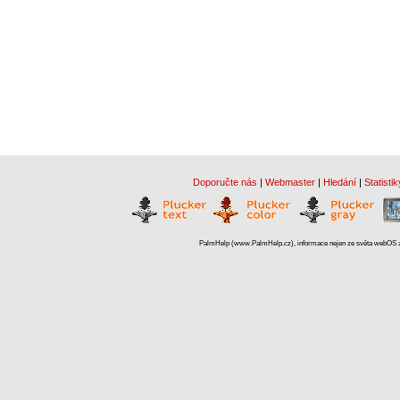
Doporučte nás
|
Webmaster
|
Hledání
|
Statistik
PalmHelp (www.PalmHelp.cz), informace nejen ze světa webOS a 