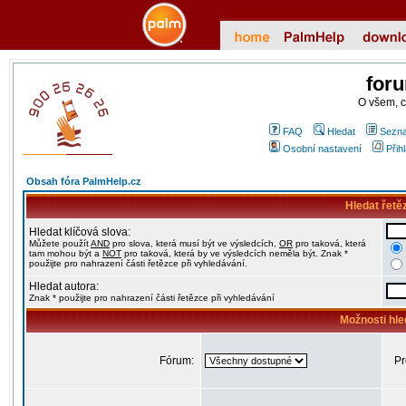
for
O všem, 
FAQ
Hledat
Sezna
Osobní nastavení
Přih
Obsah fóra PalmHelp.cz
Hledat řetě
Hledat klíčová slova:
Můžete použít
AND
pro slova, která musí být ve výsledcích,
OR
pro taková, která
tam mohou být a
NOT
pro taková, která by ve výsledcích neměla být. Znak *
použijte pro nahrazení části řetězce při vyhledávání.
Hledat autora:
Znak * použijte pro nahrazení části řetězce při vyhledávání
Možnosti hle
Fórum:
Pr