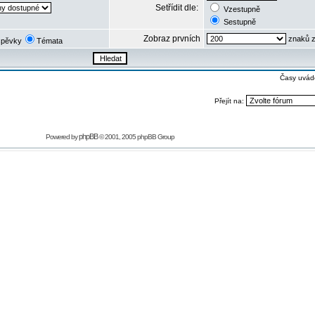
Setřídit dle:
Vzestupně
Sestupně
Zobraz prvních
znaků z
spěvky
Témata
Časy uvád
Přejít na:
phpBB
Powered by
© 2001, 2005 phpBB Group