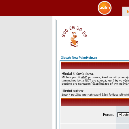
Obsah fóra PalmHelp.cz
Hledat klíčová slova:
Můžete použít
AND
pro slova, která musí být ve vý
tam mohou být a
NOT
pro taková, která by ve výs
použijte pro nahrazení části řetězce při vyhledáván
Hledat autora:
Znak * použijte pro nahrazení části řetězce při vy
Fórum: