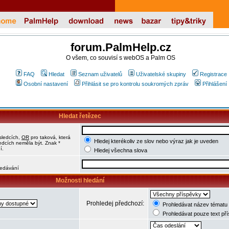
forum.PalmHelp.cz
O všem, co souvisí s webOS a Palm OS
FAQ
Hledat
Seznam uživatelů
Uživatelské skupiny
Registrace
Osobní nastavení
Přihlásit se pro kontrolu soukromých zpráv
Přihlášení
Hledat řetězec
sledcích,
OR
pro taková, která
Hledej kterékoliv ze slov nebo výraz jak je uveden
ledcích neměla být. Znak *
í.
Hledej všechna slova
hledávání
Možnosti hledání
Prohledej předchozí:
Prohledávat název tématu 
Prohledávat pouze text př