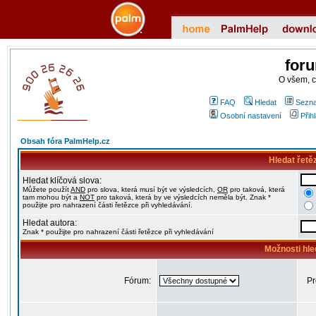
for
O všem, 
FAQ
Hledat
Sezna
Osobní nastavení
Přih
Obsah fóra PalmHelp.cz
Hledat řetě
Hledat klíčová slova:
Můžete použít
AND
pro slova, která musí být ve výsledcích,
OR
pro taková, která
tam mohou být a
NOT
pro taková, která by ve výsledcích neměla být. Znak *
použijte pro nahrazení části řetězce při vyhledávání.
Hledat autora:
Znak * použijte pro nahrazení části řetězce při vyhledávání
Možnosti hle
Fórum:
Pr