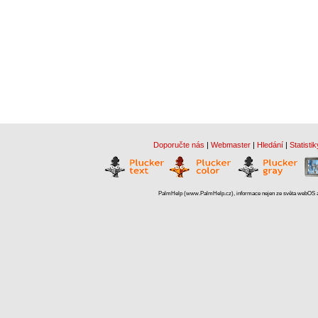
Doporučte nás
|
Webmaster
|
Hledání
|
Statistik
PalmHelp (www.PalmHelp.cz), informace nejen ze světa webOS a 