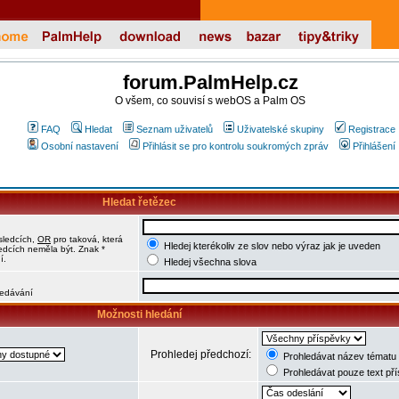
forum.PalmHelp.cz
O všem, co souvisí s webOS a Palm OS
FAQ
Hledat
Seznam uživatelů
Uživatelské skupiny
Registrace
Osobní nastavení
Přihlásit se pro kontrolu soukromých zpráv
Přihlášení
Hledat řetězec
sledcích,
OR
pro taková, která
Hledej kterékoliv ze slov nebo výraz jak je uveden
ledcích neměla být. Znak *
í.
Hledej všechna slova
hledávání
Možnosti hledání
Prohledej předchozí:
Prohledávat název tématu 
Prohledávat pouze text př