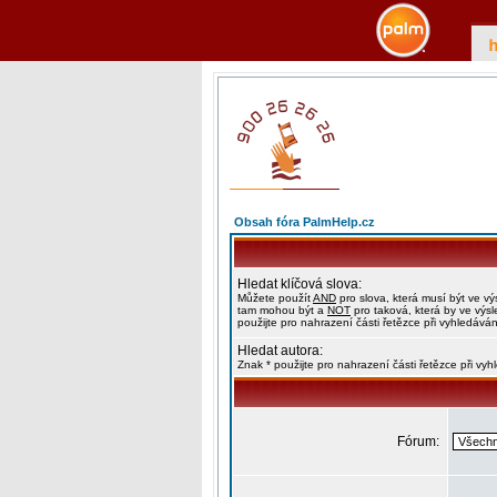
Obsah fóra PalmHelp.cz
Hledat klíčová slova:
Můžete použít
AND
pro slova, která musí být ve vý
tam mohou být a
NOT
pro taková, která by ve výs
použijte pro nahrazení části řetězce při vyhledáván
Hledat autora:
Znak * použijte pro nahrazení části řetězce při vy
Fórum: