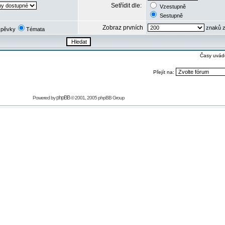
Setřídit dle:
Vzestupně
Sestupně
Zobraz prvních
znaků z
spěvky
Témata
Časy uvád
Přejít na:
phpBB
Powered by
© 2001, 2005 phpBB Group