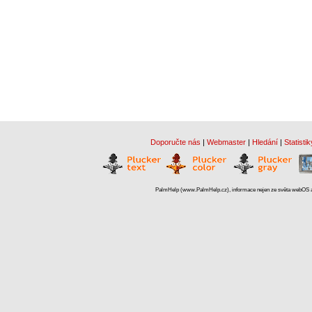
Doporučte nás
|
Webmaster
|
Hledání
|
Statistik
PalmHelp (www.PalmHelp.cz), informace nejen ze světa webOS a 