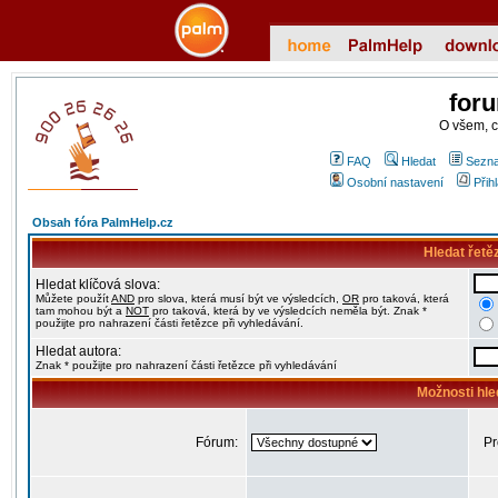
for
O všem, 
FAQ
Hledat
Sezna
Osobní nastavení
Přih
Obsah fóra PalmHelp.cz
Hledat řetě
Hledat klíčová slova:
Můžete použít
AND
pro slova, která musí být ve výsledcích,
OR
pro taková, která
tam mohou být a
NOT
pro taková, která by ve výsledcích neměla být. Znak *
použijte pro nahrazení části řetězce při vyhledávání.
Hledat autora:
Znak * použijte pro nahrazení části řetězce při vyhledávání
Možnosti hle
Fórum:
Pr