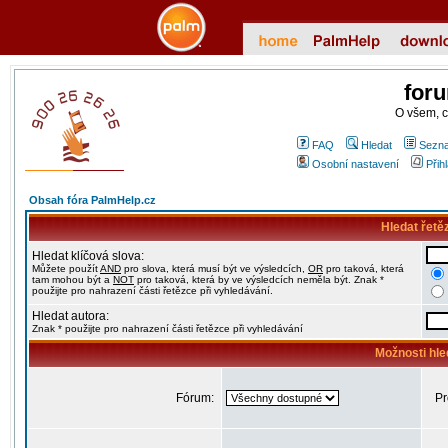
for
O všem, 
FAQ
Hledat
Sezna
Osobní nastavení
Přih
Obsah fóra PalmHelp.cz
Hledat řetě
Hledat klíčová slova:
Můžete použít
AND
pro slova, která musí být ve výsledcích,
OR
pro taková, která
tam mohou být a
NOT
pro taková, která by ve výsledcích neměla být. Znak *
použijte pro nahrazení části řetězce při vyhledávání.
Hledat autora:
Znak * použijte pro nahrazení části řetězce při vyhledávání
Možnosti hle
Fórum:
Pr