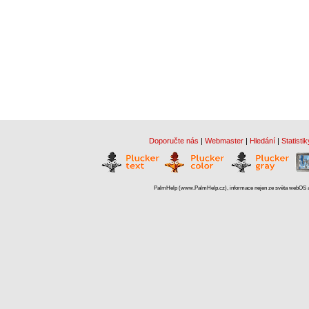
Doporučte nás
|
Webmaster
|
Hledání
|
Statistik
PalmHelp (www.PalmHelp.cz), informace nejen ze světa webOS a 