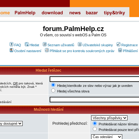
forum.PalmHelp.cz
O všem, co souvisí s webOS a Palm OS
FAQ
Hledat
Seznam uživatelů
Uživatelské skupiny
Registrace
Osobní nastavení
Přihlásit se pro kontrolu soukromých zpráv
Přihlášení
Hledat řetězec
sledcích,
OR
pro taková, která
Hledej kterékoliv ze slov nebo výraz jak je uveden
ledcích neměla být. Znak *
í.
Hledej všechna slova
hledávání
Možnosti hledání
Prohledej předchozí:
Prohledávat název tématu 
Prohledávat pouze text př