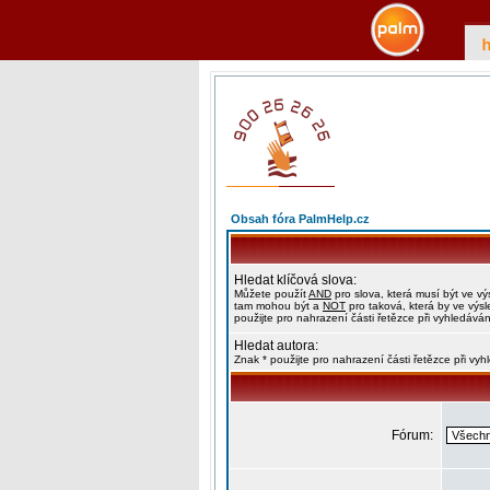
Obsah fóra PalmHelp.cz
Hledat klíčová slova:
Můžete použít
AND
pro slova, která musí být ve vý
tam mohou být a
NOT
pro taková, která by ve výs
použijte pro nahrazení části řetězce při vyhledáván
Hledat autora:
Znak * použijte pro nahrazení části řetězce při vy
Fórum: