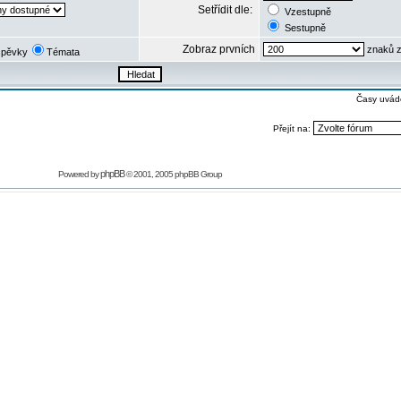
Setřídit dle:
Vzestupně
Sestupně
Zobraz prvních
znaků z
spěvky
Témata
Časy uvád
Přejít na:
phpBB
Powered by
© 2001, 2005 phpBB Group