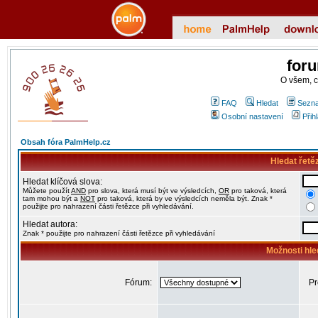
for
O všem, 
FAQ
Hledat
Sezna
Osobní nastavení
Přih
Obsah fóra PalmHelp.cz
Hledat řetě
Hledat klíčová slova:
Můžete použít
AND
pro slova, která musí být ve výsledcích,
OR
pro taková, která
tam mohou být a
NOT
pro taková, která by ve výsledcích neměla být. Znak *
použijte pro nahrazení části řetězce při vyhledávání.
Hledat autora:
Znak * použijte pro nahrazení části řetězce při vyhledávání
Možnosti hle
Fórum:
Pr