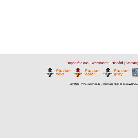
Doporučte nás
|
Webmaster
|
Hledání
|
Statistik
PalmHelp (www.PalmHelp.cz), informace nejen ze světa webOS a 