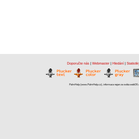
Doporučte nás
|
Webmaster
|
Hledání
|
Statistik
PalmHelp (www.PalmHelp.cz), informace nejen ze světa webOS a 