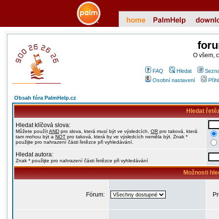
for
O všem, 
FAQ
Hledat
Sezna
Osobní nastavení
Přih
Obsah fóra PalmHelp.cz
Hledat řetě
Hledat klíčová slova:
Můžete použít
AND
pro slova, která musí být ve výsledcích,
OR
pro taková, která
tam mohou být a
NOT
pro taková, která by ve výsledcích neměla být. Znak *
použijte pro nahrazení části řetězce při vyhledávání.
Hledat autora:
Znak * použijte pro nahrazení části řetězce při vyhledávání
Možnosti hle
Fórum:
Pr