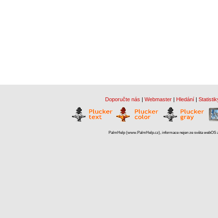
Doporučte nás
|
Webmaster
|
Hledání
|
Statistik
PalmHelp (www.PalmHelp.cz), informace nejen ze světa webOS a 