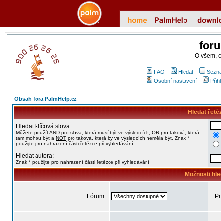
for
O všem, 
FAQ
Hledat
Sezna
Osobní nastavení
Přih
Obsah fóra PalmHelp.cz
Hledat řetě
Hledat klíčová slova:
Můžete použít
AND
pro slova, která musí být ve výsledcích,
OR
pro taková, která
tam mohou být a
NOT
pro taková, která by ve výsledcích neměla být. Znak *
použijte pro nahrazení části řetězce při vyhledávání.
Hledat autora:
Znak * použijte pro nahrazení části řetězce při vyhledávání
Možnosti hle
Fórum:
Pr