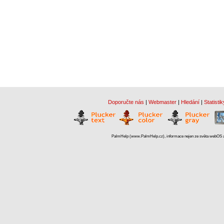
Doporučte nás
|
Webmaster
|
Hledání
|
Statistik
PalmHelp (www.PalmHelp.cz), informace nejen ze světa webOS a 