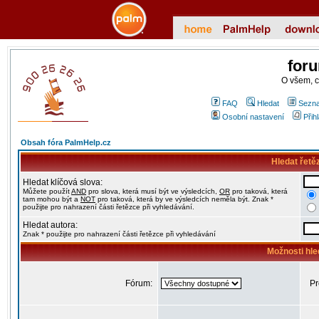
for
O všem, 
FAQ
Hledat
Sezna
Osobní nastavení
Přih
Obsah fóra PalmHelp.cz
Hledat řetě
Hledat klíčová slova:
Můžete použít
AND
pro slova, která musí být ve výsledcích,
OR
pro taková, která
tam mohou být a
NOT
pro taková, která by ve výsledcích neměla být. Znak *
použijte pro nahrazení části řetězce při vyhledávání.
Hledat autora:
Znak * použijte pro nahrazení části řetězce při vyhledávání
Možnosti hle
Fórum:
Pr