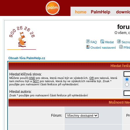
for
O všem, 
FAQ
Hledat
Sezna
Osobní nastavení
Přih
Obsah fóra PalmHelp.cz
Hledat řetě
Hledat klíčová slova:
Můžete použít
AND
pro slova, která musí být ve výsledcích,
OR
pro taková, která
tam mohou být a
NOT
pro taková, která by ve výsledcích neměla být. Znak *
použijte pro nahrazení části řetězce při vyhledávání.
Hledat autora:
Znak * použijte pro nahrazení části řetězce při vyhledávání
Možnosti hle
Fórum:
Pr