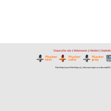
Doporučte nás
|
Webmaster
|
Hledání
|
Statistik
PalmHelp (www.PalmHelp.cz), informace nejen ze světa webOS a 