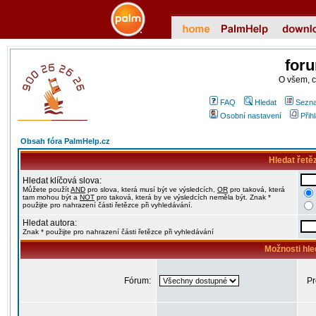
for
O všem, 
FAQ
Hledat
Sezna
Osobní nastavení
Přih
Obsah fóra PalmHelp.cz
Hledat řetě
Hledat klíčová slova:
Můžete použít
AND
pro slova, která musí být ve výsledcích,
OR
pro taková, která
tam mohou být a
NOT
pro taková, která by ve výsledcích neměla být. Znak *
použijte pro nahrazení části řetězce při vyhledávání.
Hledat autora:
Znak * použijte pro nahrazení části řetězce při vyhledávání
Možnosti hle
Fórum:
Pr