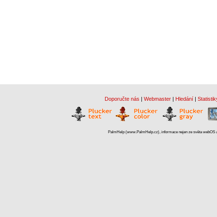
Doporučte nás
|
Webmaster
|
Hledání
|
Statistik
PalmHelp (www.PalmHelp.cz), informace nejen ze světa webOS a 