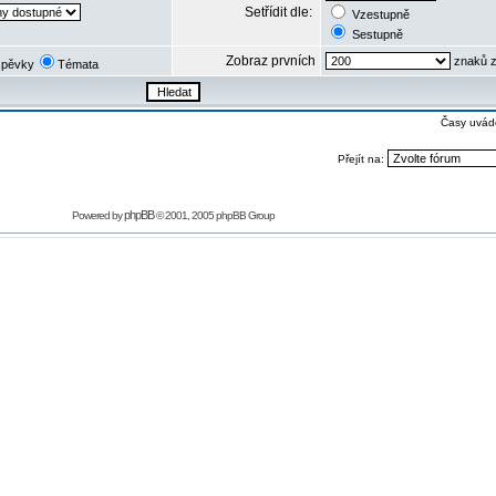
Setřídit dle:
Vzestupně
Sestupně
Zobraz prvních
znaků z
spěvky
Témata
Časy uvád
Přejít na:
phpBB
Powered by
© 2001, 2005 phpBB Group