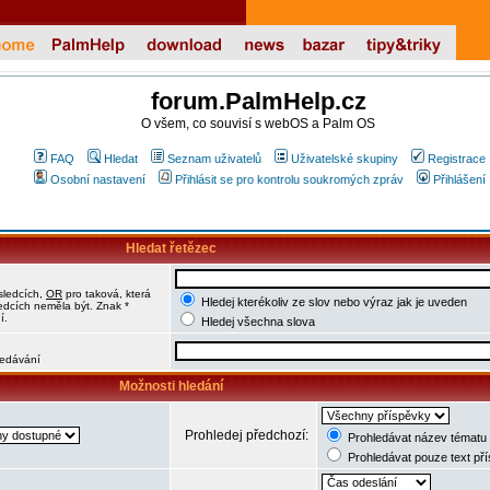
forum.PalmHelp.cz
O všem, co souvisí s webOS a Palm OS
FAQ
Hledat
Seznam uživatelů
Uživatelské skupiny
Registrace
Osobní nastavení
Přihlásit se pro kontrolu soukromých zpráv
Přihlášení
Hledat řetězec
sledcích,
OR
pro taková, která
Hledej kterékoliv ze slov nebo výraz jak je uveden
ledcích neměla být. Znak *
í.
Hledej všechna slova
hledávání
Možnosti hledání
Prohledej předchozí:
Prohledávat název tématu 
Prohledávat pouze text př