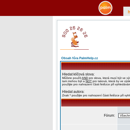
Obsah fóra PalmHelp.cz
Hledat klíčová slova:
Můžete použít
AND
pro slova, která musí být ve vý
tam mohou být a
NOT
pro taková, která by ve výs
použijte pro nahrazení části řetězce při vyhledáván
Hledat autora:
Znak * použijte pro nahrazení části řetězce při vy
Fórum: