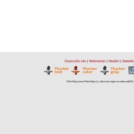
Doporučte nás
|
Webmaster
|
Hledání
|
Statistik
PalmHelp (www.PalmHelp.cz), informace nejen ze světa webOS a 