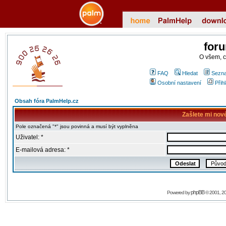
for
O všem, 
FAQ
Hledat
Sezna
Osobní nastavení
Přih
Obsah fóra PalmHelp.cz
Zašlete mi nov
Pole označená "*" jsou povinná a musí být vyplněna
Uživatel: *
E-mailová adresa: *
phpBB
Powered by
© 2001, 2