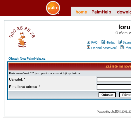
for
O všem, 
FAQ
Hledat
Sezna
Osobní nastavení
Přih
Obsah fóra PalmHelp.cz
Zašlete mi nov
Pole označená "*" jsou povinná a musí být vyplněna
Uživatel: *
E-mailová adresa: *
phpBB
Powered by
© 2001, 2