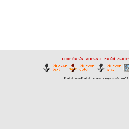
Doporučte nás
|
Webmaster
|
Hledání
|
Statistik
PalmHelp (www.PalmHelp.cz), informace nejen ze světa webOS a 