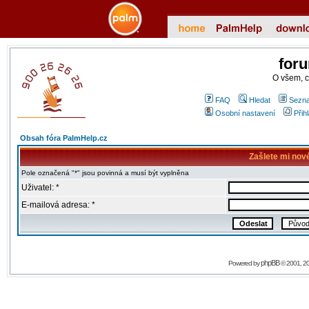
for
O všem, 
FAQ
Hledat
Sezna
Osobní nastavení
Přih
Obsah fóra PalmHelp.cz
Zašlete mi nov
Pole označená "*" jsou povinná a musí být vyplněna
Uživatel: *
E-mailová adresa: *
phpBB
Powered by
© 2001, 2