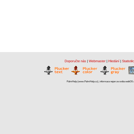
Doporučte nás
|
Webmaster
|
Hledání
|
Statistik
PalmHelp (www.PalmHelp.cz), informace nejen ze světa webOS a 