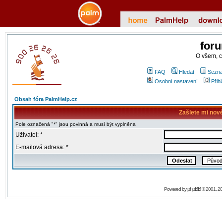
for
O všem, 
FAQ
Hledat
Sezna
Osobní nastavení
Přih
Obsah fóra PalmHelp.cz
Zašlete mi nov
Pole označená "*" jsou povinná a musí být vyplněna
Uživatel: *
E-mailová adresa: *
phpBB
Powered by
© 2001, 2