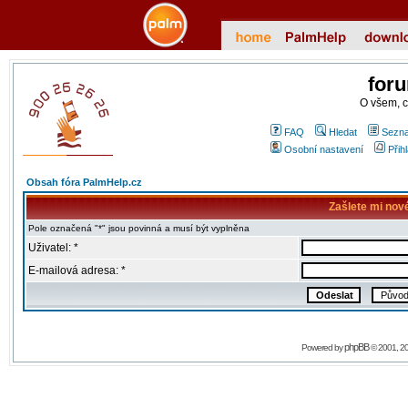
for
O všem, 
FAQ
Hledat
Sezna
Osobní nastavení
Přih
Obsah fóra PalmHelp.cz
Zašlete mi nov
Pole označená "*" jsou povinná a musí být vyplněna
Uživatel: *
E-mailová adresa: *
phpBB
Powered by
© 2001, 2