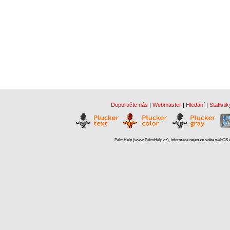
Doporučte nás
|
Webmaster
|
Hledání
|
Statistik
PalmHelp (www.PalmHelp.cz), informace nejen ze světa webOS a 