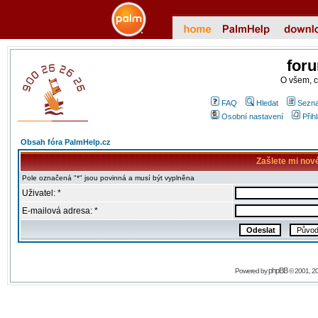
for
O všem, 
FAQ
Hledat
Sezna
Osobní nastavení
Přih
Obsah fóra PalmHelp.cz
Zašlete mi nov
Pole označená "*" jsou povinná a musí být vyplněna
Uživatel: *
E-mailová adresa: *
phpBB
Powered by
© 2001, 2