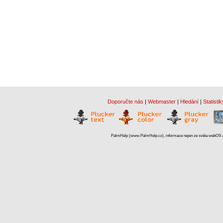
Doporučte nás
|
Webmaster
|
Hledání
|
Statistik
PalmHelp (www.PalmHelp.cz), informace nejen ze světa webOS a 