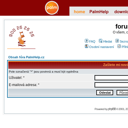
for
O všem, 
FAQ
Hledat
Sezna
Osobní nastavení
Přih
Obsah fóra PalmHelp.cz
Zašlete mi nov
Pole označená "*" jsou povinná a musí být vyplněna
Uživatel: *
E-mailová adresa: *
phpBB
Powered by
© 2001, 2