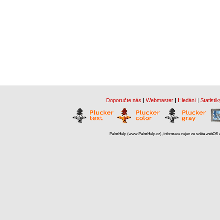
Doporučte nás
|
Webmaster
|
Hledání
|
Statistik
PalmHelp (www.PalmHelp.cz), informace nejen ze světa webOS a 