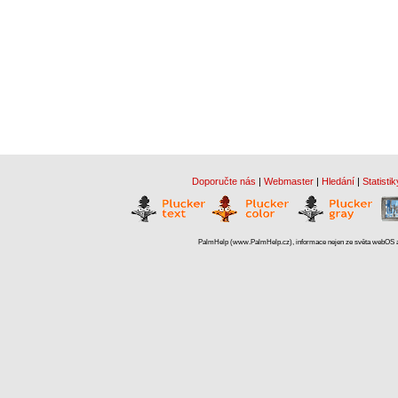
Doporučte nás
|
Webmaster
|
Hledání
|
Statistik
PalmHelp (www.PalmHelp.cz), informace nejen ze světa webOS a 