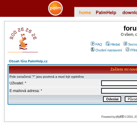
for
O všem, 
FAQ
Hledat
Sezna
Osobní nastavení
Přih
Obsah fóra PalmHelp.cz
Zašlete mi nov
Pole označená "*" jsou povinná a musí být vyplněna
Uživatel: *
E-mailová adresa: *
phpBB
Powered by
© 2001, 2