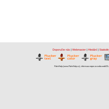
Doporučte nás
|
Webmaster
|
Hledání
|
Statistik
PalmHelp (www.PalmHelp.cz), informace nejen ze světa webOS a 