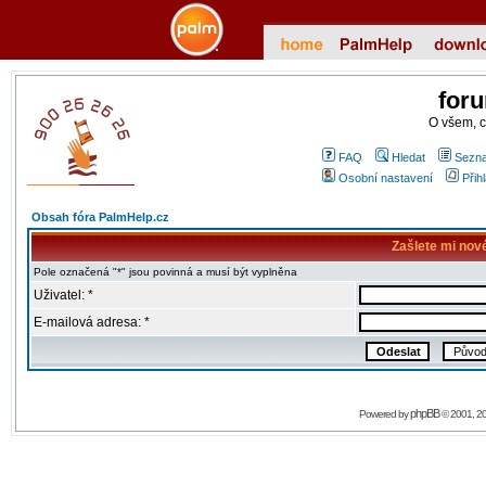
for
O všem, 
FAQ
Hledat
Sezna
Osobní nastavení
Přih
Obsah fóra PalmHelp.cz
Zašlete mi nov
Pole označená "*" jsou povinná a musí být vyplněna
Uživatel: *
E-mailová adresa: *
phpBB
Powered by
© 2001, 2