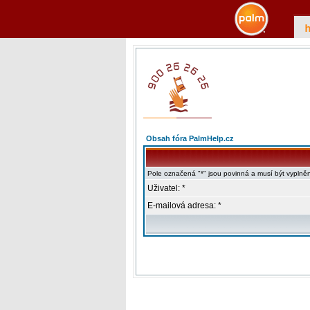
Obsah fóra PalmHelp.cz
Pole označená "*" jsou povinná a musí být vyplně
Uživatel: *
E-mailová adresa: *