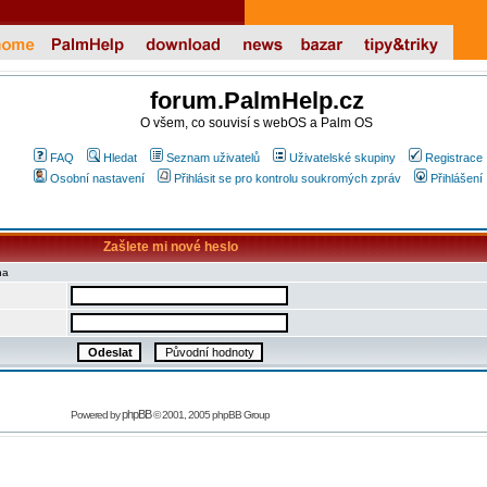
forum.PalmHelp.cz
O všem, co souvisí s webOS a Palm OS
FAQ
Hledat
Seznam uživatelů
Uživatelské skupiny
Registrace
Osobní nastavení
Přihlásit se pro kontrolu soukromých zpráv
Přihlášení
Zašlete mi nové heslo
na
phpBB
Powered by
© 2001, 2005 phpBB Group