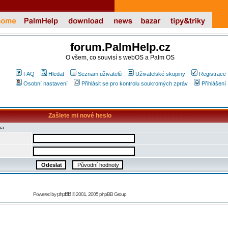
forum.PalmHelp.cz
O všem, co souvisí s webOS a Palm OS
FAQ
Hledat
Seznam uživatelů
Uživatelské skupiny
Registrace
Osobní nastavení
Přihlásit se pro kontrolu soukromých zpráv
Přihlášení
Zašlete mi nové heslo
na
phpBB
Powered by
© 2001, 2005 phpBB Group