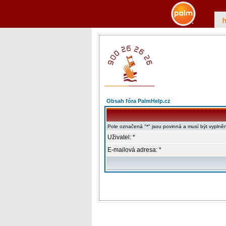
Obsah fóra PalmHelp.cz
Pole označená "*" jsou povinná a musí být vyplně
Uživatel: *
E-mailová adresa: *