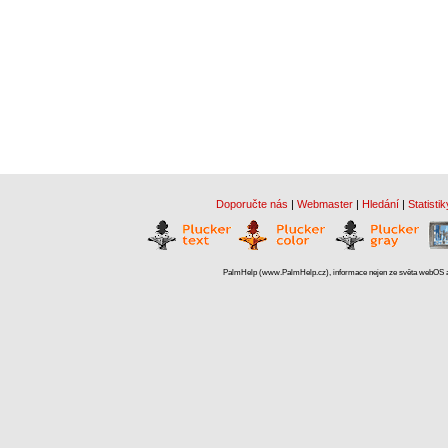
Doporučte nás
|
Webmaster
|
Hledání
|
Statistik
PalmHelp (www.PalmHelp.cz), informace nejen ze světa webOS a 