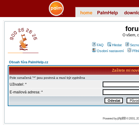
for
O všem, 
FAQ
Hledat
Sezna
Osobní nastavení
Přih
Obsah fóra PalmHelp.cz
Zašlete mi nov
Pole označená "*" jsou povinná a musí být vyplněna
Uživatel: *
E-mailová adresa: *
phpBB
Powered by
© 2001, 2