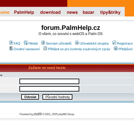
forum.PalmHelp.cz
O všem, co souvisí s webOS a Palm OS
FAQ
Hledat
Seznam uživatelů
Uživatelské skupiny
Registrace
Osobní nastavení
Přihlásit se pro kontrolu soukromých zpráv
Přihlášení
Zašlete mi nové heslo
na
phpBB
Powered by
© 2001, 2005 phpBB Group