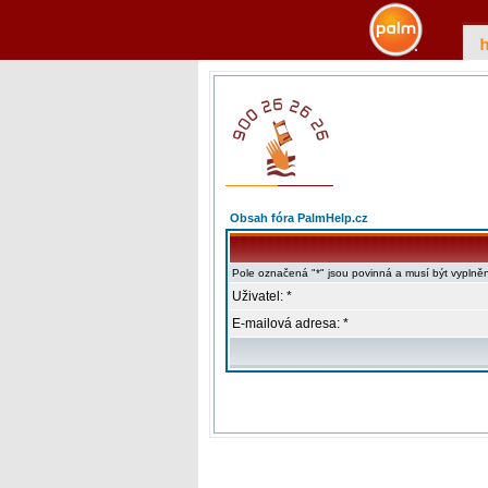
Obsah fóra PalmHelp.cz
Pole označená "*" jsou povinná a musí být vyplně
Uživatel: *
E-mailová adresa: *