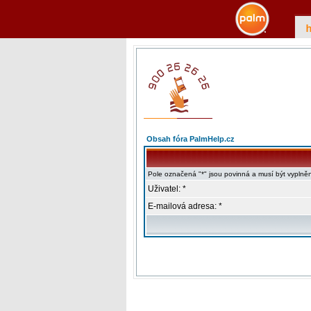
Obsah fóra PalmHelp.cz
Pole označená "*" jsou povinná a musí být vyplně
Uživatel: *
E-mailová adresa: *