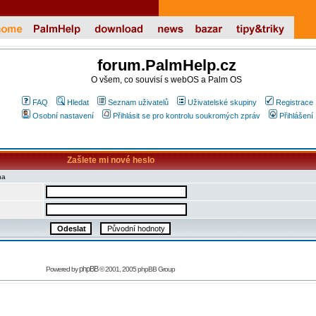
forum.PalmHelp.cz
O všem, co souvisí s webOS a Palm OS
FAQ
Hledat
Seznam uživatelů
Uživatelské skupiny
Registrace
Osobní nastavení
Přihlásit se pro kontrolu soukromých zpráv
Přihlášení
Zašlete mi nové heslo
na
phpBB
Powered by
© 2001, 2005 phpBB Group