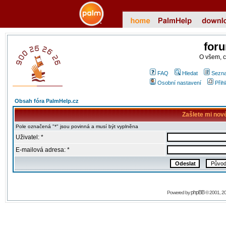
for
O všem, 
FAQ
Hledat
Sezna
Osobní nastavení
Přih
Obsah fóra PalmHelp.cz
Zašlete mi nov
Pole označená "*" jsou povinná a musí být vyplněna
Uživatel: *
E-mailová adresa: *
phpBB
Powered by
© 2001, 2