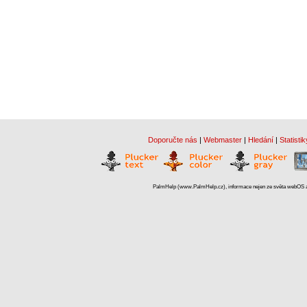
Doporučte nás
|
Webmaster
|
Hledání
|
Statistik
PalmHelp (www.PalmHelp.cz), informace nejen ze světa webOS a 