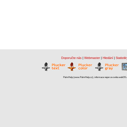
Doporučte nás
|
Webmaster
|
Hledání
|
Statistik
PalmHelp (www.PalmHelp.cz), informace nejen ze světa webOS a 