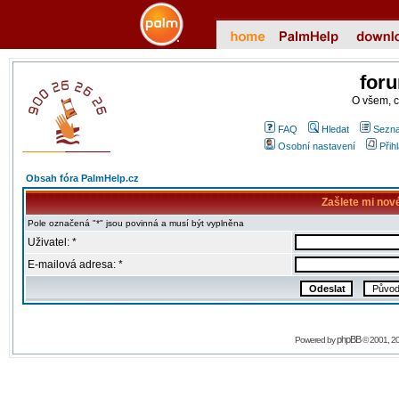
for
O všem, 
FAQ
Hledat
Sezna
Osobní nastavení
Přih
Obsah fóra PalmHelp.cz
Zašlete mi nov
Pole označená "*" jsou povinná a musí být vyplněna
Uživatel: *
E-mailová adresa: *
phpBB
Powered by
© 2001, 2