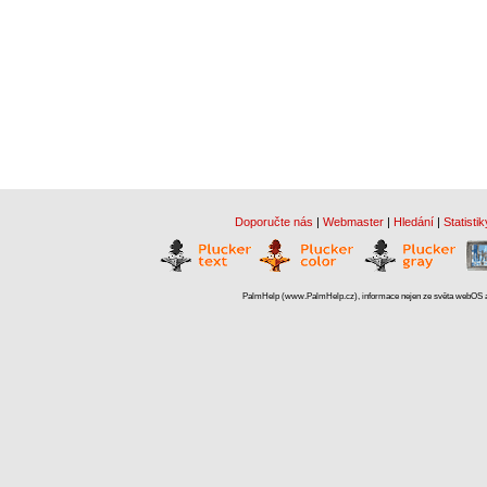
Doporučte nás
|
Webmaster
|
Hledání
|
Statistik
PalmHelp (www.PalmHelp.cz), informace nejen ze světa webOS a 