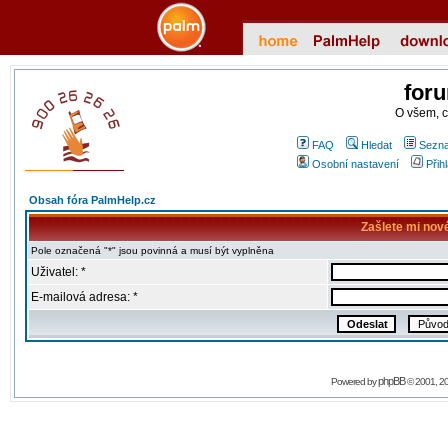
for
O všem, 
FAQ
Hledat
Sezna
Osobní nastavení
Přih
Obsah fóra PalmHelp.cz
Zašlete mi nov
Pole označená "*" jsou povinná a musí být vyplněna
Uživatel: *
E-mailová adresa: *
phpBB
Powered by
© 2001, 2