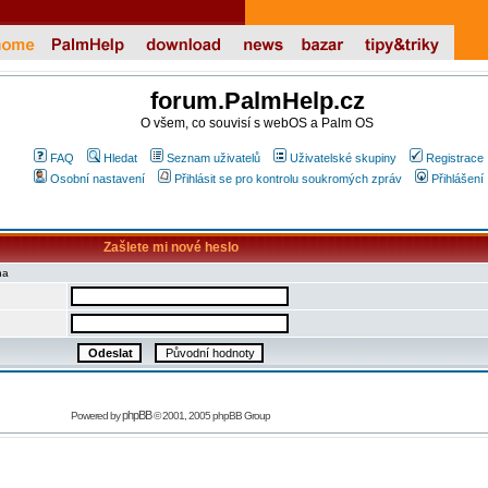
forum.PalmHelp.cz
O všem, co souvisí s webOS a Palm OS
FAQ
Hledat
Seznam uživatelů
Uživatelské skupiny
Registrace
Osobní nastavení
Přihlásit se pro kontrolu soukromých zpráv
Přihlášení
Zašlete mi nové heslo
na
phpBB
Powered by
© 2001, 2005 phpBB Group