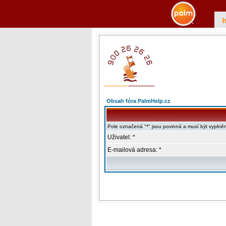
Obsah fóra PalmHelp.cz
Pole označená "*" jsou povinná a musí být vyplně
Uživatel: *
E-mailová adresa: *