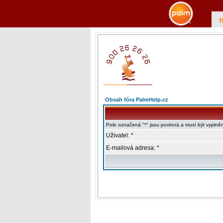
Obsah fóra PalmHelp.cz
Pole označená "*" jsou povinná a musí být vyplně
Uživatel: *
E-mailová adresa: *