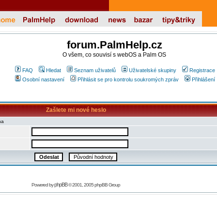
forum.PalmHelp.cz
O všem, co souvisí s webOS a Palm OS
FAQ
Hledat
Seznam uživatelů
Uživatelské skupiny
Registrace
Osobní nastavení
Přihlásit se pro kontrolu soukromých zpráv
Přihlášení
Zašlete mi nové heslo
na
phpBB
Powered by
© 2001, 2005 phpBB Group