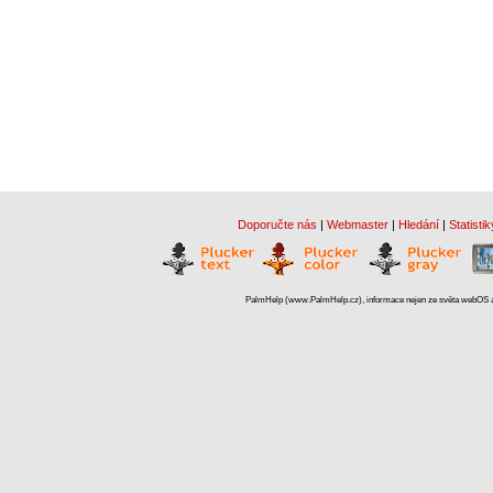
Doporučte nás
|
Webmaster
|
Hledání
|
Statistik
PalmHelp (www.PalmHelp.cz), informace nejen ze světa webOS a 