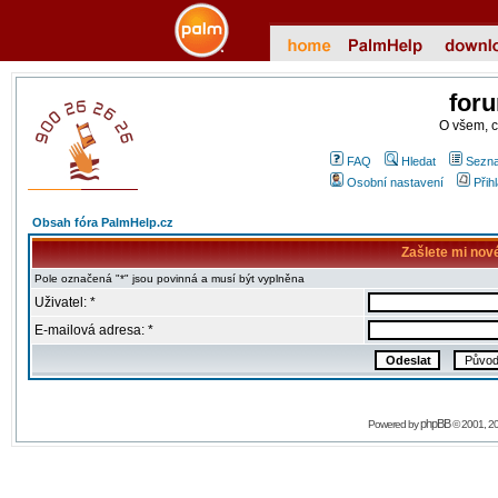
for
O všem, 
FAQ
Hledat
Sezna
Osobní nastavení
Přih
Obsah fóra PalmHelp.cz
Zašlete mi nov
Pole označená "*" jsou povinná a musí být vyplněna
Uživatel: *
E-mailová adresa: *
phpBB
Powered by
© 2001, 2