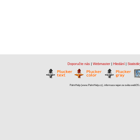
Doporučte nás
|
Webmaster
|
Hledání
|
Statistik
PalmHelp (www.PalmHelp.cz), informace nejen ze světa webOS a 