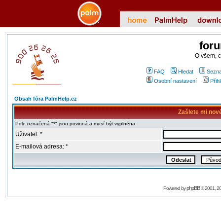
for
O všem, 
FAQ
Hledat
Sezna
Osobní nastavení
Přih
Obsah fóra PalmHelp.cz
Zašlete mi nov
Pole označená "*" jsou povinná a musí být vyplněna
Uživatel: *
E-mailová adresa: *
phpBB
Powered by
© 2001, 2