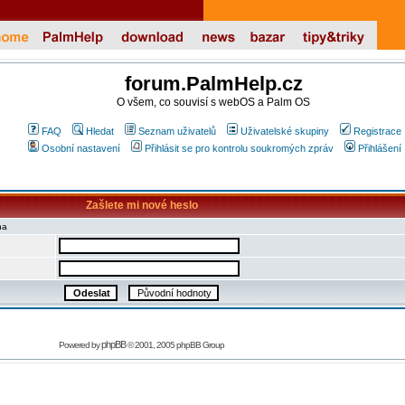
forum.PalmHelp.cz
O všem, co souvisí s webOS a Palm OS
FAQ
Hledat
Seznam uživatelů
Uživatelské skupiny
Registrace
Osobní nastavení
Přihlásit se pro kontrolu soukromých zpráv
Přihlášení
Zašlete mi nové heslo
na
phpBB
Powered by
© 2001, 2005 phpBB Group