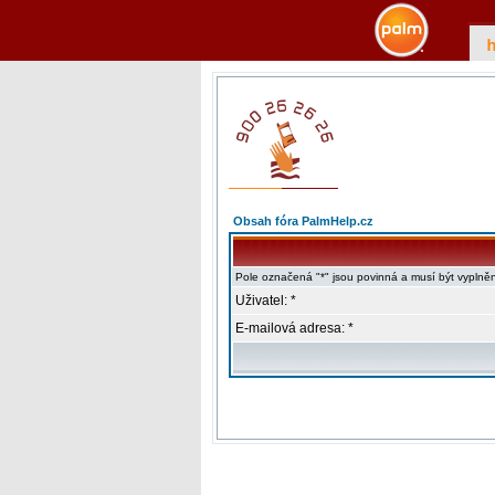
Obsah fóra PalmHelp.cz
Pole označená "*" jsou povinná a musí být vyplně
Uživatel: *
E-mailová adresa: *